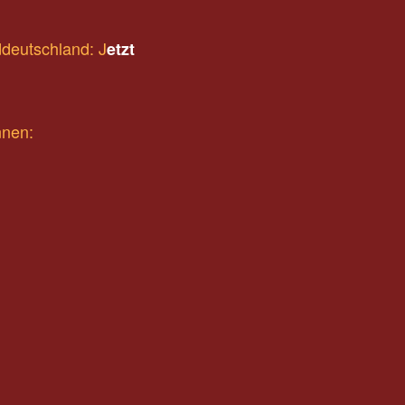
deutschland: J
etzt
nnen: