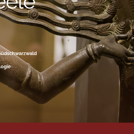
n Südschwarzwald
logie