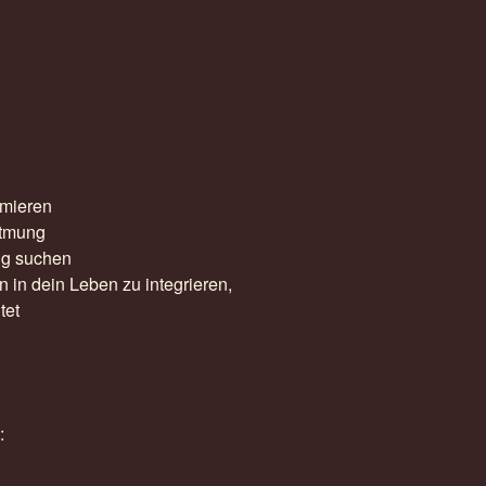
rmieren
Atmung
ng suchen
in dein Leben zu integrieren,
tet
: