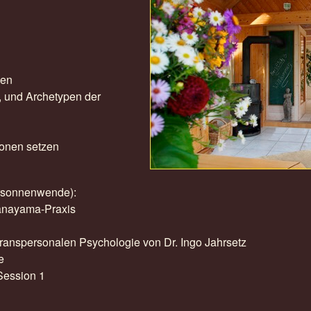
men
i, und Archetypen der
ionen setzen
rsonnenwende):
ranayama-Praxis
transpersonalen Psychologie von Dr. Ingo Jahrsetz
e
Session 1